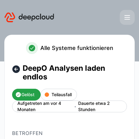
deepcloud - DeepO Analysen laden endlos – Details zu Vor
Alle Systeme funktionieren
DeepO Analysen laden
endlos
Gelöst
Teilausfall
Aufgetreten am vor 4
Dauerte etwa 2
Monaten
Stunden
BETROFFEN