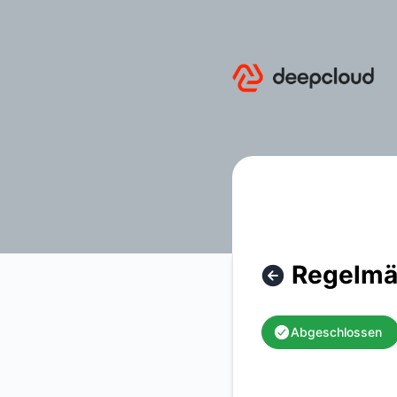
deepcloud - Regelmässige Infrastrukturwartung von DeepC
Regelmä
Abgeschlossen