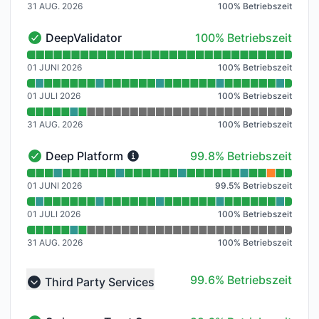
31 AUG. 2026
100
%
Betriebszeit
100% - Betriebszeit
DeepValidator
100% Betriebszeit
DeepValidator - Funktionsfähig
Verfügbarkeitsdiagramm lesen für DeepValidator
01 JUNI 2026
100
%
Betriebszeit
01 JULI 2026
100
%
Betriebszeit
31 AUG. 2026
100
%
Betriebszeit
100% - Betriebszeit
Deep Platform
99.8% Betriebszeit
Deep Platform - Funktionsfähig
Verfügbarkeitsdiagramm lesen für Deep Platform
01 JUNI 2026
99.5
%
Betriebszeit
01 JULI 2026
100
%
Betriebszeit
31 AUG. 2026
100
%
Betriebszeit
100% - Betriebszeit
99.6% Betriebszeit
Third Party Services
Collapse group