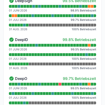
100% - Betriebszeit
DeepSign
99.5% Betriebszeit
DeepSign - Funktionsfähig
Verfügbarkeitsdiagramm lesen für DeepSign
01 JUNI 2026
98.9
%
Betriebszeit
01 JULI 2026
99.7
%
Betriebszeit
31 AUG. 2026
100
%
Betriebszeit
100% - Betriebszeit
DeepID
99.8% Betriebszeit
DeepID - Funktionsfähig
Verfügbarkeitsdiagramm lesen für DeepID
01 JUNI 2026
99.5
%
Betriebszeit
01 JULI 2026
100
%
Betriebszeit
31 AUG. 2026
100
%
Betriebszeit
100% - Betriebszeit
DeepO
99.7% Betriebszeit
DeepO - Funktionsfähig
Verfügbarkeitsdiagramm lesen für DeepO
01 JUNI 2026
99.0
%
Betriebszeit
01 JULI 2026
100
%
Betriebszeit