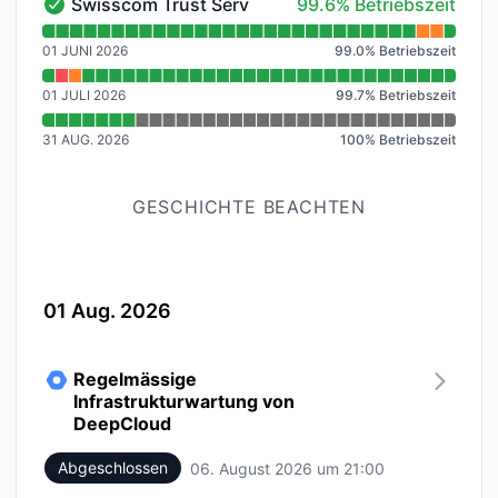
100% - Betriebszeit
Swisscom Trust Services
99.6% Betriebszeit
Swisscom Trust Services - Funktionsfähig
Verfügbarkeitsdiagramm lesen für Swisscom Trust Ser
01 JUNI 2026
99.0
%
Betriebszeit
01 JULI 2026
99.7
%
Betriebszeit
31 AUG. 2026
100
%
Betriebszeit
GESCHICHTE BEACHTEN
01 Aug. 2026
Regelmässige
Infrastrukturwartung von
DeepCloud
Abgeschlossen
06. August 2026 um 21:00
UTC