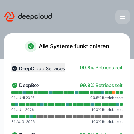
deepcloud - Geschichte beachten
Alle Systeme funktionieren
100% - Betriebszeit
99.8% Betriebszeit
DeepCloud Services
Collapse group
100% - Betriebszeit
DeepBox
99.8% Betriebszeit
DeepBox - Funktionsfähig
Verfügbarkeitsdiagramm lesen für DeepBox
01 JUNI 2026
99.5
%
Betriebszeit
01 JULI 2026
100
%
Betriebszeit
31 AUG. 2026
100
%
Betriebszeit